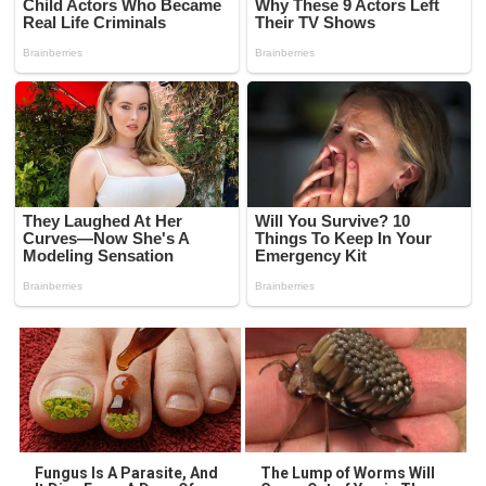
Fungus Is A Parasite, And
The Lump of Worms Will