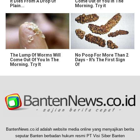
It Dies From A Drop Of
Come Out of You in The
Plain...
Morning. Try it
The Lump Of Worms Will
No Poop For More Than 2
Come Out Of You In The
Days - It's The First Sign
Morning. Try It
Of
BantenNews.co.id adalah website media online yang menyajikan berita
seputar Banten berbadan hukum resmi PT Visi Siber Banten