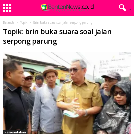
Beranda
Topik
Brin buka suara soal jalan serpong parung
Topik: brin buka suara soal jalan
serpong parung
Pemerintahan