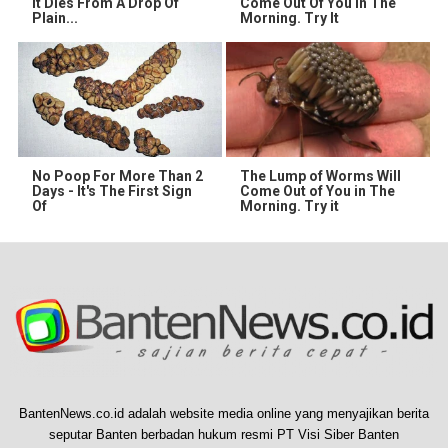
It Dies From A Drop Of
Come Out Of You In The
Plain...
Morning. Try It
No Poop For More Than 2
The Lump of Worms Will
Days - It's The First Sign
Come Out of You in The
Of
Morning. Try it
BantenNews.co.id adalah website media online yang menyajikan berita
seputar Banten berbadan hukum resmi PT Visi Siber Banten