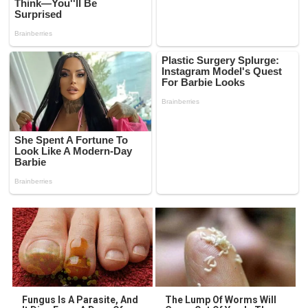
Fungus Is A Parasite, And
The Lump Of Worms Will