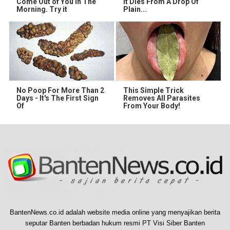
Come Out of You in The
It Dies From A Drop Of
Morning. Try it
Plain...
No Poop For More Than 2
This Simple Trick
Days - It's The First Sign
Removes All Parasites
Of
From Your Body!
BantenNews.co.id adalah website media online yang menyajikan berita
seputar Banten berbadan hukum resmi PT Visi Siber Banten