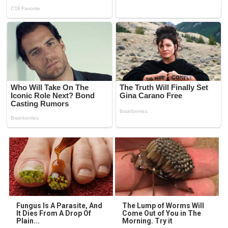
Fungus Is A Parasite, And
The Lump of Worms Will
It Dies From A Drop Of
Come Out of You in The
Plain...
Morning. Try it