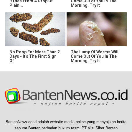
It Dies From A Drop Of
Come Out of You in The
Plain...
Morning. Try it
No Poop For More Than 2
The Lump Of Worms Will
Days - It's The First Sign
Come Out Of You In The
Of
Morning. Try It
BantenNews.co.id adalah website media online yang menyajikan berita
seputar Banten berbadan hukum resmi PT Visi Siber Banten