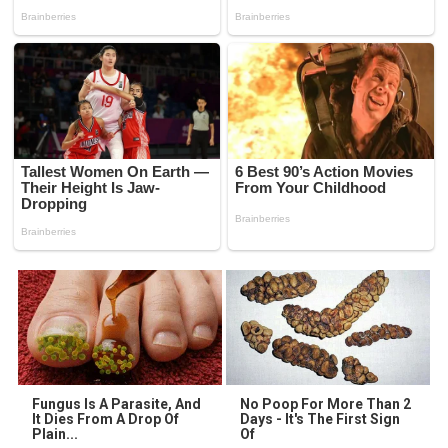
Fungus Is A Parasite, And
No Poop For More Than 2
It Dies From A Drop Of
Days - It's The First Sign
Plain...
Of