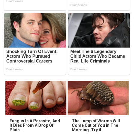
Fungus Is A Parasite, And
The Lump of Worms Will
It Dies From A Drop Of
Come Out of You in The
Plain...
Morning. Try it