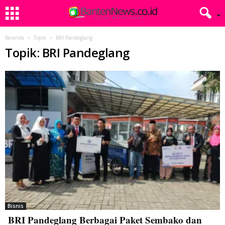
Beranda
Topik
BRI Pandeglang
Topik: BRI Pandeglang
Bisnis
BRI Pandeglang Berbagai Paket Sembako dan