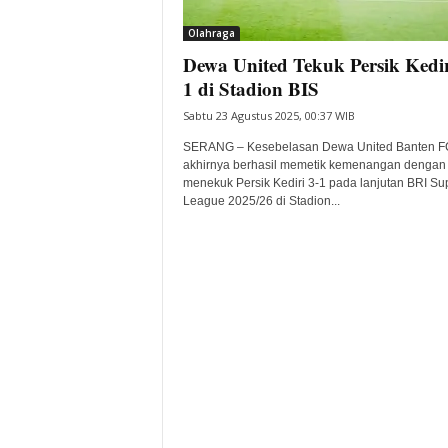
i
Olahraga
t
Dewa United Tekuk Persik Kedir
a
B
1 di Stadion BIS
a
Sabtu 23 Agustus 2025, 00:37 WIB
n
t
SERANG – Kesebelasan Dewa United Banten F
e
akhirnya berhasil memetik kemenangan dengan
menekuk Persik Kediri 3-1 pada lanjutan BRI Su
n
League 2025/26 di Stadion...
H
a
r
i
I
n
i