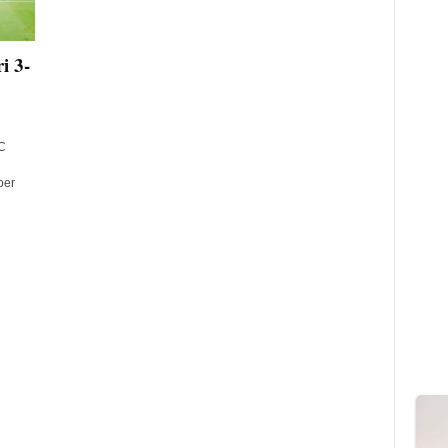
i 3-
C
per