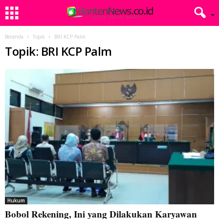
Beranda
Topik
BRI KCP Palm
Topik: BRI KCP Palm
Hukum
Bobol Rekening, Ini yang Dilakukan Karyawan