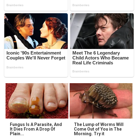
Fungus Is A Parasite, And
The Lump of Worms Will
It Dies From A Drop Of
Come Out of You in The
Plain...
Morning. Try it