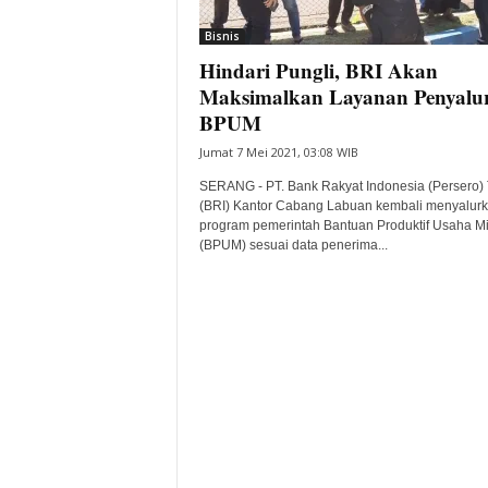
i
Bisnis
t
Hindari Pungli, BRI Akan
a
B
Maksimalkan Layanan Penyalu
a
BPUM
n
Jumat 7 Mei 2021, 03:08 WIB
t
e
SERANG - PT. Bank Rakyat Indonesia (Persero)
n
(BRI) Kantor Cabang Labuan kembali menyalur
H
program pemerintah Bantuan Produktif Usaha Mi
(BPUM) sesuai data penerima...
a
r
i
I
n
i