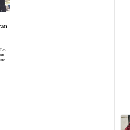
ran
 Tbk
kan
kro