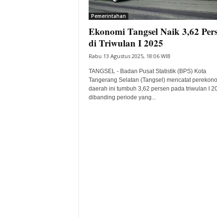
i
Pemerintahan
t
Ekonomi Tangsel Naik 3,62 Per
a
B
di Triwulan I 2025
a
Rabu 13 Agustus 2025, 18:06 WIB
n
t
TANGSEL - Badan Pusat Statistik (BPS) Kota
e
Tangerang Selatan (Tangsel) mencatat perekon
daerah ini tumbuh 3,62 persen pada triwulan I 2
n
dibanding periode yang...
H
a
r
i
I
n
i