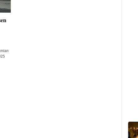
sen
omian
025