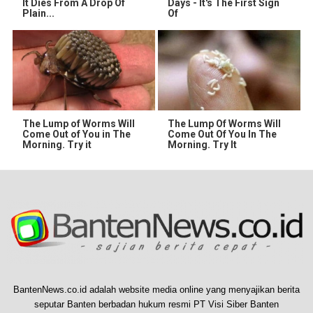
It Dies From A Drop Of
Days - It's The First Sign
Plain...
Of
The Lump of Worms Will
The Lump Of Worms Will
Come Out of You in The
Come Out Of You In The
Morning. Try it
Morning. Try It
BantenNews.co.id adalah website media online yang menyajikan berita
seputar Banten berbadan hukum resmi PT Visi Siber Banten