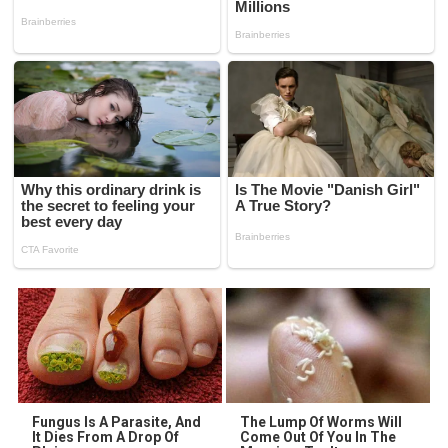
Fungus Is A Parasite, And
The Lump Of Worms Will
It Dies From A Drop Of
Come Out Of You In The