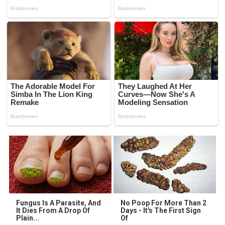
Fungus Is A Parasite, And
No Poop For More Than 2
It Dies From A Drop Of
Days - It's The First Sign
Plain...
Of