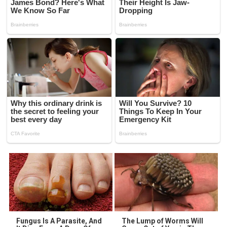
Fungus Is A Parasite, And
The Lump of Worms Will