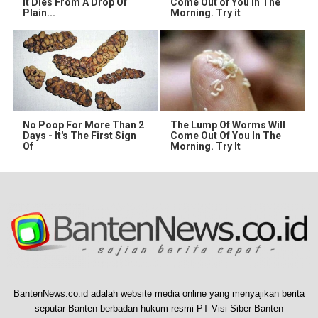
It Dies From A Drop Of
Come Out of You in The
Plain...
Morning. Try it
No Poop For More Than 2
The Lump Of Worms Will
Days - It's The First Sign
Come Out Of You In The
Of
Morning. Try It
BantenNews.co.id adalah website media online yang menyajikan berita
seputar Banten berbadan hukum resmi PT Visi Siber Banten