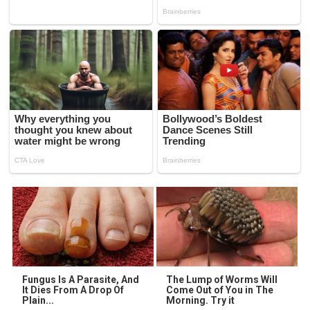
Fungus Is A Parasite, And
The Lump of Worms Will
It Dies From A Drop Of
Come Out of You in The
Plain...
Morning. Try it