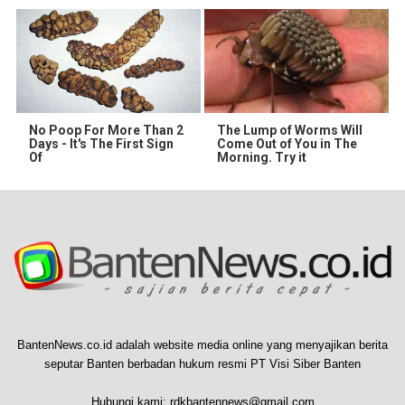
No Poop For More Than 2
The Lump of Worms Will
Days - It's The First Sign
Come Out of You in The
Of
Morning. Try it
BantenNews.co.id adalah website media online yang menyajikan berita
seputar Banten berbadan hukum resmi PT Visi Siber Banten
Hubungi kami:
rdkbantennews@gmail.com