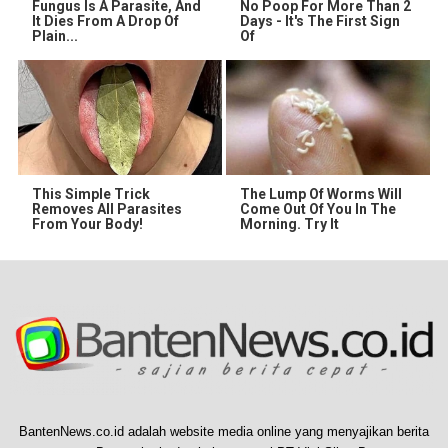
Fungus Is A Parasite, And
No Poop For More Than 2
It Dies From A Drop Of
Days - It's The First Sign
Plain...
Of
This Simple Trick
The Lump Of Worms Will
Removes All Parasites
Come Out Of You In The
From Your Body!
Morning. Try It
BantenNews.co.id adalah website media online yang menyajikan berita