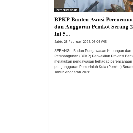
i
Pemerintahan
t
BPKP Banten Awasi Perencana
a
B
dan Anggaran Pemkot Serang 2
a
Ini 5...
n
Sabtu 28 Februari 2026, 08:06 WIB
t
e
SERANG – Badan Pengawasan Keuangan dan
n
Pembangunan (BPKP) Perwakilan Provinsi Bant
H
melakukan pengawasan terhadap perencanaan
penganggaran Pemerintah Kota (Pemkot) Seran
a
Tahun Anggaran 2026....
r
i
I
n
i