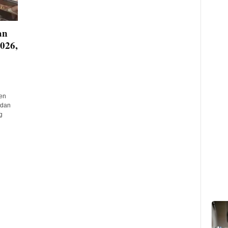
an
026,
en
 dan
g