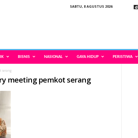
SABTU, 8 AGUSTUS 2026
IK
BISNIS
NASIONAL
GAYA HIDUP
PERISTIWA
t serang
try meeting pemkot serang