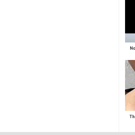
No
Th