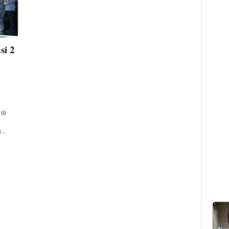
si 2
di
..