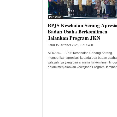
i
t
a
Peristiwa
B
BPJS Kesehatan Serang Apresia
a
Badan Usaha Berkomitmen
n
Jalankan Program JKN
t
e
Rabu 15 Oktober 2025, 06:07 WIB
n
SERANG – BPJS Kesehatan Cabang Serang
H
memberikan apresiasi kepada dua badan usaha 
a
wilayahnya yang dinilai memiliki komitmen tinggi
r
dalam menjalankan kewajiban Program Jaminan.
i
I
n
i