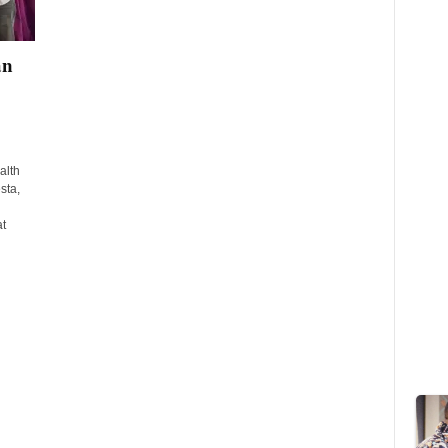
an
alth
sta,
t