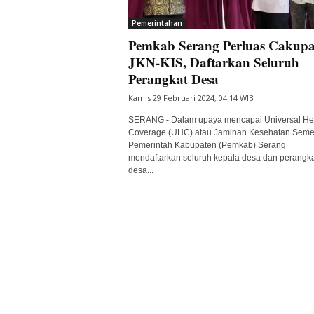
i
Pemerintahan
t
Pemkab Serang Perluas Cakup
a
B
JKN-KIS, Daftarkan Seluruh
a
Perangkat Desa
n
Kamis 29 Februari 2024, 04:14 WIB
t
e
SERANG - Dalam upaya mencapai Universal He
n
Coverage (UHC) atau Jaminan Kesehatan Seme
H
Pemerintah Kabupaten (Pemkab) Serang
mendaftarkan seluruh kepala desa dan perangka
a
desa...
r
i
I
n
i