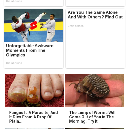
Fungus Is A Parasite, And
The Lump of Worms Will
It Dies From A Drop Of
Come Out of You in The
Plain...
Morning. Try it