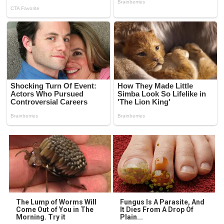
The Lump of Worms Will
Fungus Is A Parasite, And
Come Out of You in The
It Dies From A Drop Of
Morning. Try it
Plain...