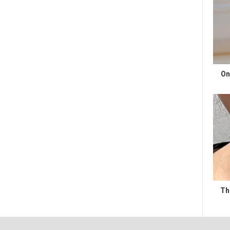
On
Th