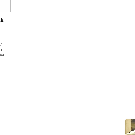
uk
ri
h
sar