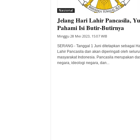
i
Nasional
t
Jelang Hari Lahir Pancasila, Y
a
B
Pahami Isi Butir-Butirnya
a
Minggu 28 Mei 2023, 15:07 WIB
n
t
SERANG - Tanggal 1 Juni ditetapkan sebagai Ha
e
Lahir Pancasila dan akan diperingati oleh seluru
masyarakat Indonesia. Pancasila merupakan da
n
negara, ideologi negara, dan...
H
a
r
i
I
n
i