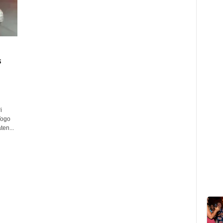
s
i
Togo
en...