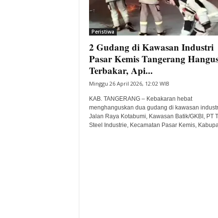
i
t
a
Peristiwa
B
2 Gudang di Kawasan Industri
a
Pasar Kemis Tangerang Hangu
n
Terbakar, Api...
t
e
Minggu 26 April 2026, 12:02 WIB
n
KAB. TANGERANG – Kebakaran hebat
H
menghanguskan dua gudang di kawasan industr
a
Jalan Raya Kotabumi, Kawasan Batik/GKBI, PT 
r
Steel Industrie, Kecamatan Pasar Kemis, Kabupat
i
I
n
i