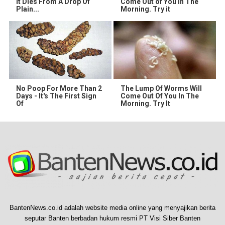
It Dies From A Drop Of
Come Out of You in The
Plain...
Morning. Try it
No Poop For More Than 2
The Lump Of Worms Will
Days - It's The First Sign
Come Out Of You In The
Of
Morning. Try It
BantenNews.co.id adalah website media online yang menyajikan berita
seputar Banten berbadan hukum resmi PT Visi Siber Banten