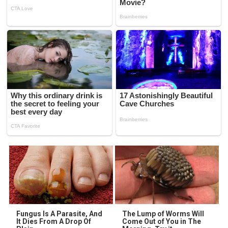
Fungus Is A Parasite, And
The Lump of Worms Will
It Dies From A Drop Of
Come Out of You in The