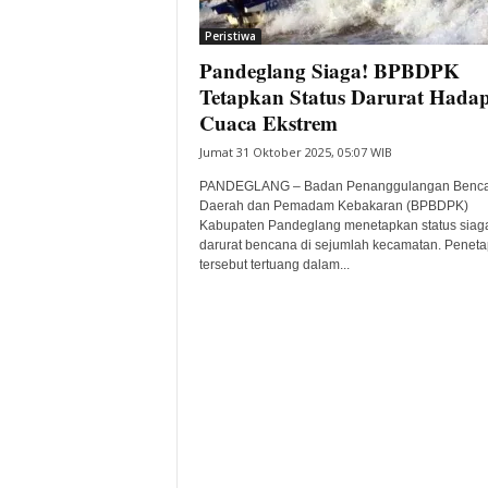
i
Peristiwa
t
Pandeglang Siaga! BPBDPK
a
B
Tetapkan Status Darurat Hadap
a
Cuaca Ekstrem
n
Jumat 31 Oktober 2025, 05:07 WIB
t
e
PANDEGLANG – Badan Penanggulangan Benc
n
Daerah dan Pemadam Kebakaran (BPBDPK)
H
Kabupaten Pandeglang menetapkan status siag
darurat bencana di sejumlah kecamatan. Penet
a
tersebut tertuang dalam...
r
i
I
n
i