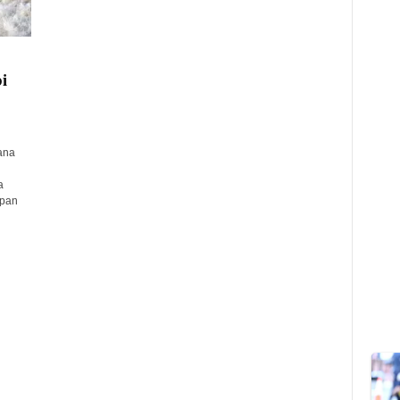
i
ana
a
apan