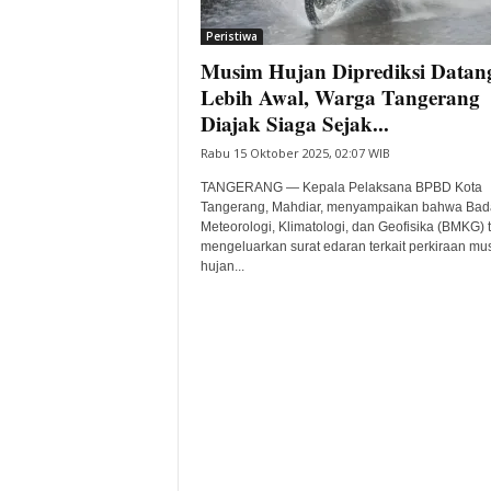
i
Peristiwa
t
Musim Hujan Diprediksi Datan
a
B
Lebih Awal, Warga Tangerang
a
Diajak Siaga Sejak...
n
Rabu 15 Oktober 2025, 02:07 WIB
t
e
TANGERANG — Kepala Pelaksana BPBD Kota
n
Tangerang, Mahdiar, menyampaikan bahwa Bad
H
Meteorologi, Klimatologi, dan Geofisika (BMKG) 
mengeluarkan surat edaran terkait perkiraan mu
a
hujan...
r
i
I
n
i