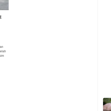
g
an
telah
sim