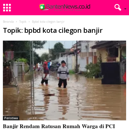
Beranda
Topik
Bpbd kota cilegon banjir
Topik: bpbd kota cilegon banjir
Peristiwa
Banjir Rendam Ratusan Rumah Warga di PCI