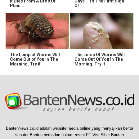
It Dies From A Drop Of
Days - It's The First Sign
Plain...
Of
The Lump of Worms Will
The Lump Of Worms Will
Come Out of You in The
Come Out Of You In The
Morning. Try it
Morning. Try It
BantenNews.co.id adalah website media online yang menyajikan berita
seputar Banten berbadan hukum resmi PT Visi Siber Banten