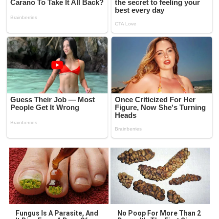
Fungus Is A Parasite, And
No Poop For More Than 2