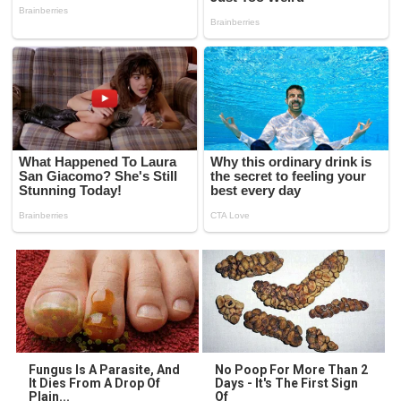
Fungus Is A Parasite, And
No Poop For More Than 2
It Dies From A Drop Of
Days - It's The First Sign
Plain...
Of