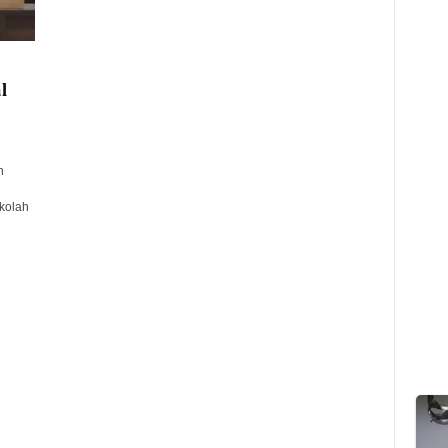
l
n
kolah