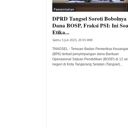
i
Pemerintahan
t
DPRD Tangsel Soroti Bobolnya
a
B
Dana BOSP, Fraksi PSI: Ini Soa
a
Etika...
n
Sabtu 5 Juli 2025, 20:05 WIB
t
e
TANGSEL - Temuan Badan Pemeriksa Keuanga
n
(BPK) terkait penyimpangan dana Bantuan
H
Operasional Satuan Pendidikan (BOSP) di 12 se
negeri di Kota Tangerang Selatan (Tangsel)...
a
r
i
I
n
i