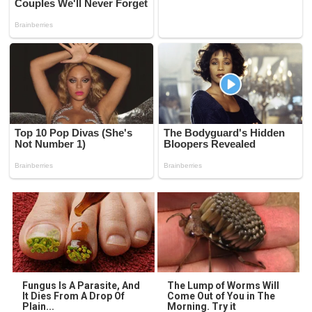
Fungus Is A Parasite, And
The Lump of Worms Will
It Dies From A Drop Of
Come Out of You in The
Plain...
Morning. Try it