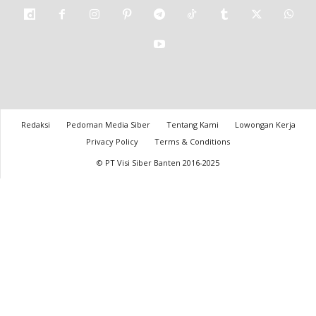
Redaksi
Pedoman Media Siber
Tentang Kami
Lowongan Kerja
Privacy Policy
Terms & Conditions
© PT Visi Siber Banten 2016-2025