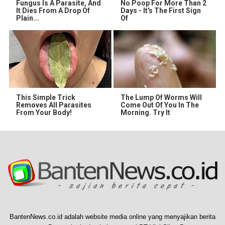
Fungus Is A Parasite, And
No Poop For More Than 2
It Dies From A Drop Of
Days - It's The First Sign
Plain...
Of
This Simple Trick
The Lump Of Worms Will
Removes All Parasites
Come Out Of You In The
From Your Body!
Morning. Try It
BantenNews.co.id adalah website media online yang menyajikan berita