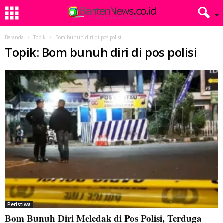
Beranda
Topik
Bom bunuh diri di pos polisi
Topik: Bom bunuh diri di pos polisi
Peristiwa
Bom Bunuh Diri Meledak di Pos Polisi, Terduga