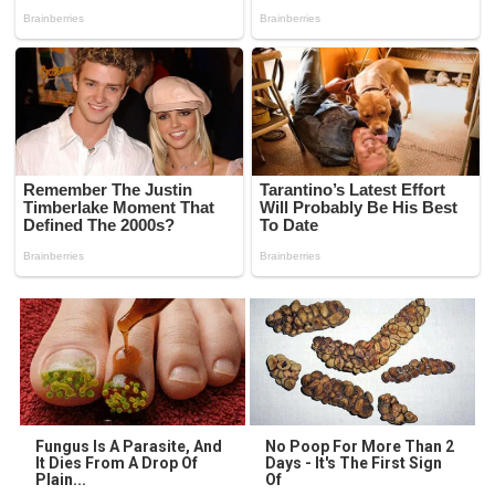
Fungus Is A Parasite, And
No Poop For More Than 2
It Dies From A Drop Of
Days - It's The First Sign
Plain...
Of