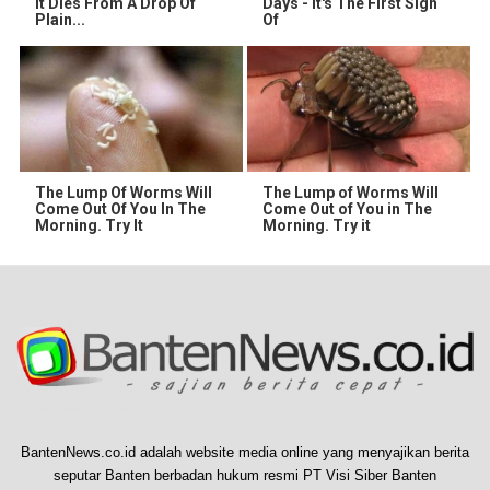
It Dies From A Drop Of
Days - It's The First Sign
Plain...
Of
The Lump Of Worms Will
The Lump of Worms Will
Come Out Of You In The
Come Out of You in The
Morning. Try It
Morning. Try it
BantenNews.co.id adalah website media online yang menyajikan berita
seputar Banten berbadan hukum resmi PT Visi Siber Banten