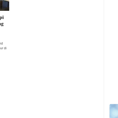
pi
ng
nd
ur di