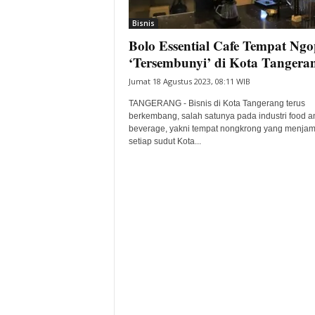
i
Bisnis
t
Bolo Essential Cafe Tempat Ngo
a
B
‘Tersembunyi’ di Kota Tangera
a
Jumat 18 Agustus 2023, 08:11 WIB
n
t
TANGERANG - Bisnis di Kota Tangerang terus
e
berkembang, salah satunya pada industri food a
beverage, yakni tempat nongkrong yang menjam
n
setiap sudut Kota...
H
a
r
i
I
n
i