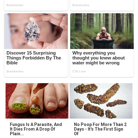
Fungus Is A Parasite, And
No Poop For More Than 2
It Dies From A Drop Of
Days - It's The First Sign
Plain...
Of