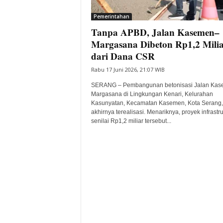
i
Pemerintahan
t
Tanpa APBD, Jalan Kasemen–
a
B
Margasana Dibeton Rp1,2 Mili
a
dari Dana CSR
n
Rabu 17 Juni 2026, 21:07 WIB
t
e
SERANG – Pembangunan betonisasi Jalan Ka
n
Margasana di Lingkungan Kenari, Kelurahan
H
Kasunyatan, Kecamatan Kasemen, Kota Serang,
akhirnya terealisasi. Menariknya, proyek infrastru
a
senilai Rp1,2 miliar tersebut...
r
i
I
n
i