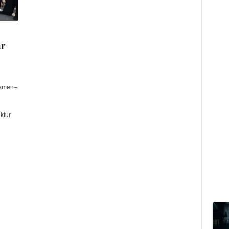
ar
semen–
ktur