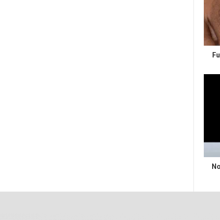
Fu
No