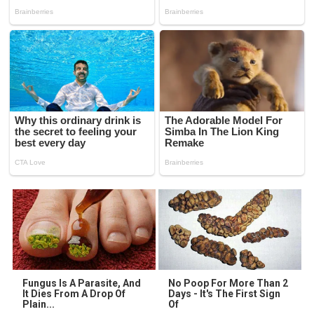
Fungus Is A Parasite, And
No Poop For More Than 2
It Dies From A Drop Of
Days - It's The First Sign
Plain...
Of