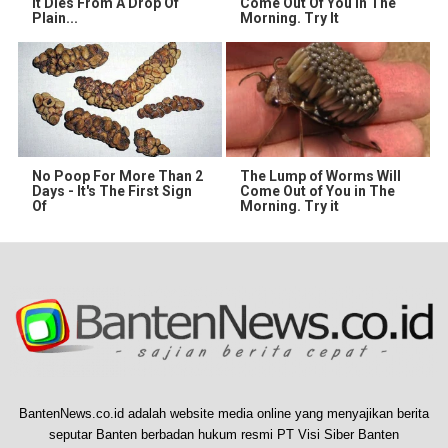
It Dies From A Drop Of
Come Out Of You In The
Plain...
Morning. Try It
No Poop For More Than 2
The Lump of Worms Will
Days - It's The First Sign
Come Out of You in The
Of
Morning. Try it
BantenNews.co.id adalah website media online yang menyajikan berita
seputar Banten berbadan hukum resmi PT Visi Siber Banten