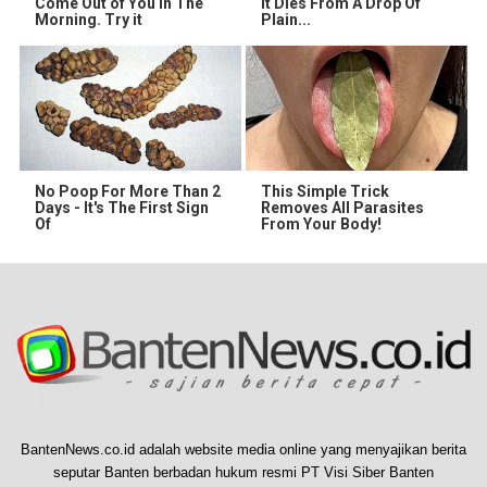
Come Out of You in The
It Dies From A Drop Of
Morning. Try it
Plain...
No Poop For More Than 2
This Simple Trick
Days - It's The First Sign
Removes All Parasites
Of
From Your Body!
BantenNews.co.id adalah website media online yang menyajikan berita
seputar Banten berbadan hukum resmi PT Visi Siber Banten