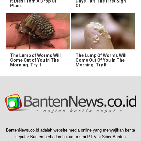
It Dies From A Drop Of
Days - It's The First Sign
Plain...
Of
The Lump of Worms Will
The Lump Of Worms Will
Come Out of You in The
Come Out Of You In The
Morning. Try it
Morning. Try It
BantenNews.co.id adalah website media online yang menyajikan berita
seputar Banten berbadan hukum resmi PT Visi Siber Banten