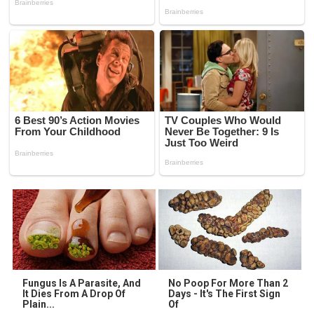
Fungus Is A Parasite, And
No Poop For More Than 2
It Dies From A Drop Of
Days - It's The First Sign
Plain...
Of