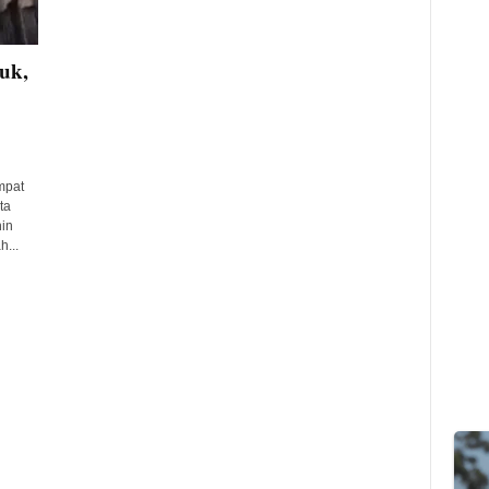
uk,
mpat
ta
in
...