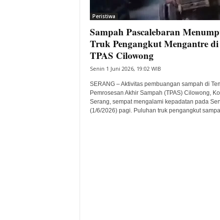
i
Peristiwa
t
Sampah Pascalebaran Menump
a
B
Truk Pengangkut Mengantre di
a
TPAS Cilowong
n
Senin 1 Juni 2026, 19:02 WIB
t
e
SERANG – Aktivitas pembuangan sampah di Te
n
Pemrosesan Akhir Sampah (TPAS) Cilowong, Ko
H
Serang, sempat mengalami kepadatan pada Sen
(1/6/2026) pagi. Puluhan truk pengangkut sampah
a
r
i
I
n
i