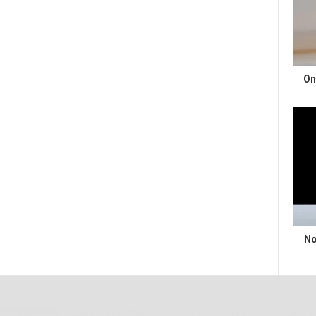
On
No