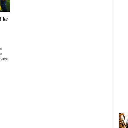
 ke
mi
da
vinsi