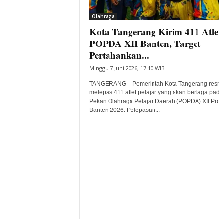
i
Olahraga
t
Kota Tangerang Kirim 411 Atlet
a
B
POPDA XII Banten, Target
a
Pertahankan...
n
Minggu 7 Juni 2026, 17:10 WIB
t
e
TANGERANG – Pemerintah Kota Tangerang res
n
melepas 411 atlet pelajar yang akan berlaga pa
H
Pekan Olahraga Pelajar Daerah (POPDA) XII Pro
Banten 2026. Pelepasan...
a
r
i
I
n
i