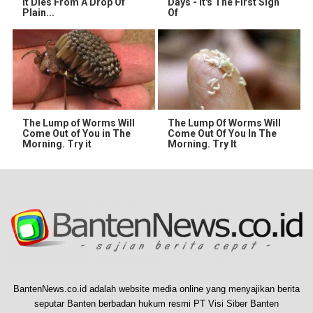
It Dies From A Drop Of
Days - It's The First Sign
Plain...
Of
The Lump of Worms Will
The Lump Of Worms Will
Come Out of You in The
Come Out Of You In The
Morning. Try it
Morning. Try It
BantenNews.co.id adalah website media online yang menyajikan berita
seputar Banten berbadan hukum resmi PT Visi Siber Banten